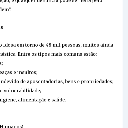
ição, e qualquer denúncia pode ser feita pelo
dem”.
as
 idosa em torno de 48 mil pessoas, muitos ainda
méstica. Entre os tipos mais comuns estão:
s;
aças e insultos;
 indevido de aposentadorias, bens e propriedades;
e vulnerabilidade;
igiene, alimentação e saúde.
s Humanos)