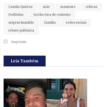
Camila Queiroz
mãe
manicure
críticas
PodDelas
trecho fora de contexto
origem humilde
família
redes sociais
rebate polêmica
imprimir
Leia Também