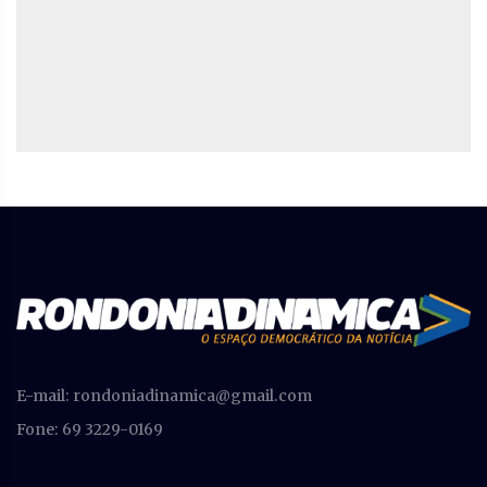
E-mail:
rondoniadinamica@gmail.com
Fone: 69 3229-0169