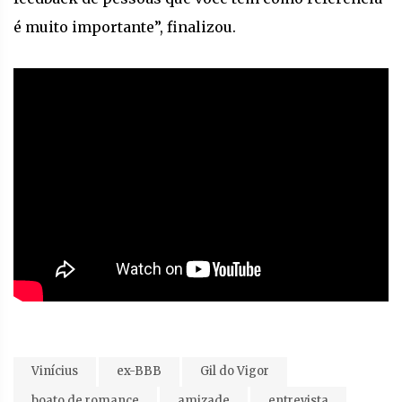
é muito importante”, finalizou.
Vinícius
ex-BBB
Gil do Vigor
boato de romance
amizade
entrevista