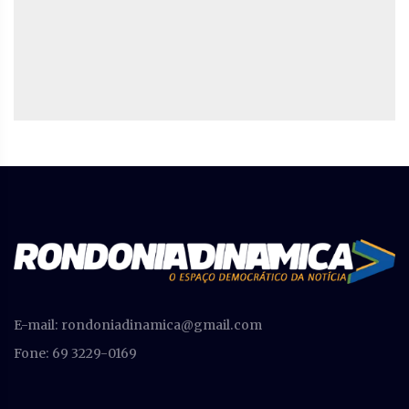
E-mail:
rondoniadinamica@gmail.com
Fone: 69 3229-0169