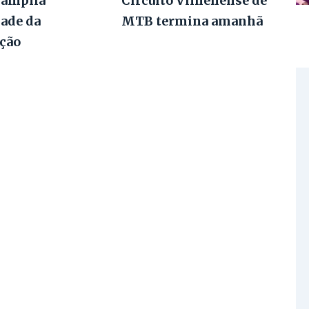
 amplia
Circuito Vilhenense de
dade da
MTB termina amanhã
ção