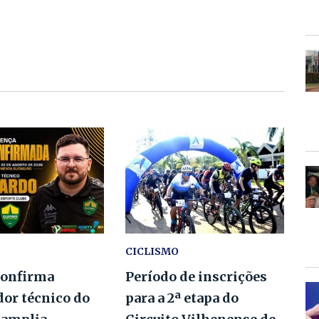
CICLISMO
confirma
Período de inscrições
dor técnico do
para a 2ª etapa do