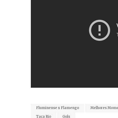
Fluminense x Flamengo
Melhores Mome
Taça Rio
Gols