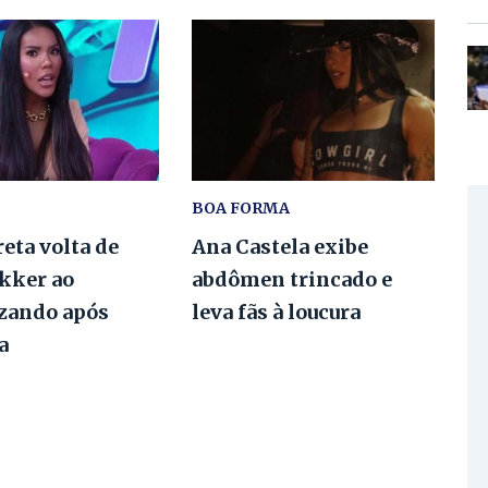
BOA FORMA
eta volta de
Ana Castela exibe
ekker ao
abdômen trincado e
izando após
leva fãs à loucura
a