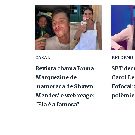
CASAL
RETORNO
Revista chama Bruna
SBT decr
Marquezine de
Carol L
‘namorada de Shawn
Fofocal
Mendes’ e web reage:
polêmic
"Ela é a famosa"