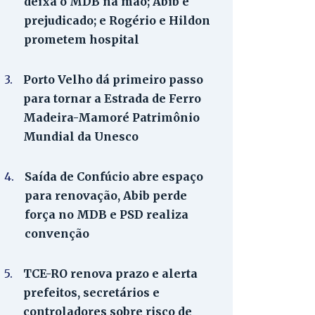
deixa o MDB na mão; Abib é
prejudicado; e Rogério e Hildon
prometem hospital
3.
Porto Velho dá primeiro passo
para tornar a Estrada de Ferro
Madeira-Mamoré Patrimônio
Mundial da Unesco
4.
Saída de Confúcio abre espaço
para renovação, Abib perde
força no MDB e PSD realiza
convenção
5.
TCE-RO renova prazo e alerta
prefeitos, secretários e
controladores sobre risco de