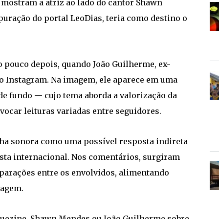
 mostram a atriz ao lado do cantor Shawn
uração do portal LeoDias, teria como destino o
o pouco depois, quando João Guilherme, ex-
o Instagram. Na imagem, ele aparece em uma
de fundo — cujo tema aborda a valorização da
ovocar leituras variadas entre seguidores.
ilha sonora como uma possível resposta indireta
ista internacional. Nos comentários, surgiram
parações entre os envolvidos, alimentando
tagem.
quezine, Shawn Mendes ou João Guilherme sobre