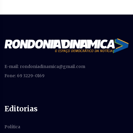
E-mail:
rondoniadinamica@gmail.com
Fone: 69 3229-0169
Editorias
Política