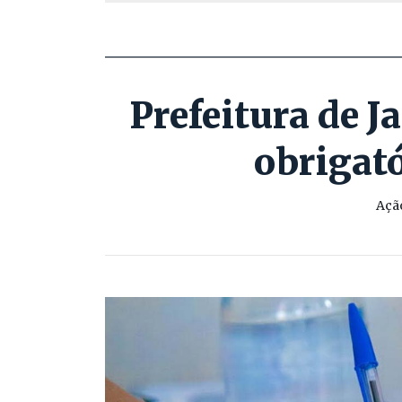
Prefeitura de J
obrigat
Açã