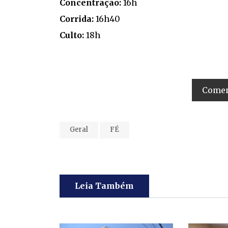
Concentração:
16h
Corrida:
16h40
Culto:
18h
Coment
Geral
FÉ
Leia Também