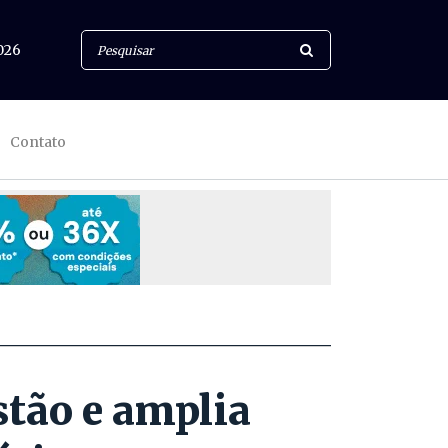
026
Contato
stão e amplia