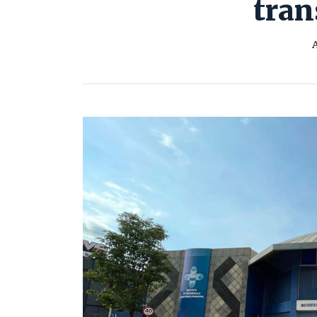
tran
A