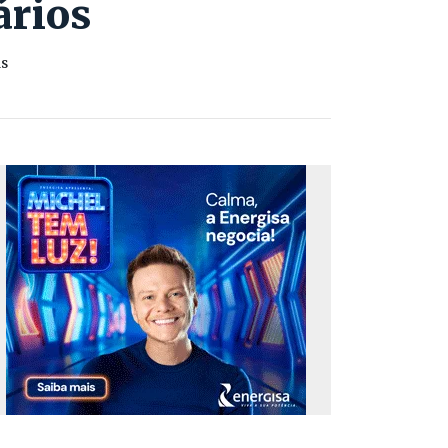
ários
as