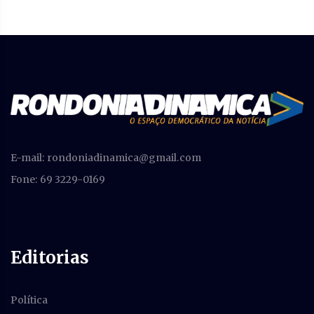
E-mail:
rondoniadinamica@gmail.com
Fone: 69 3229-0169
Editorias
Política