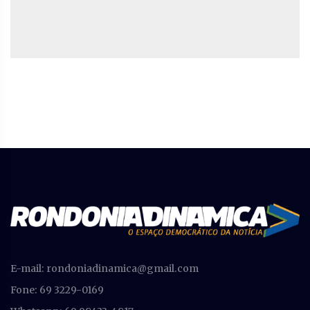
E-mail:
rondoniadinamica@gmail.com
Fone: 69 3229-0169