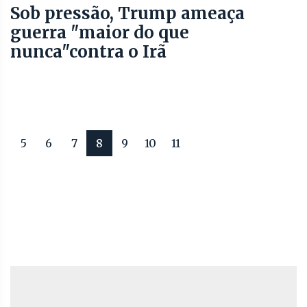
Sob pressão, Trump ameaça
guerra "maior do que
nunca"contra o Irã
5
6
7
8
9
10
11