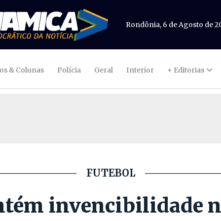
Rondônia, 6 de Agosto de 2
gos & Colunas
Polícia
Geral
Interior
+ Editorias
FUTEBOL
ém invencibilidade na