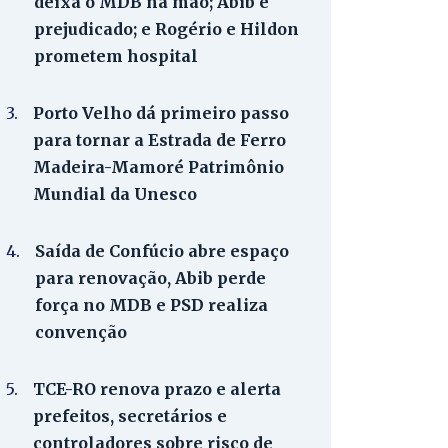
deixa o MDB na mão; Abib é
prejudicado; e Rogério e Hildon
prometem hospital
3.
Porto Velho dá primeiro passo
para tornar a Estrada de Ferro
Madeira-Mamoré Patrimônio
Mundial da Unesco
4.
Saída de Confúcio abre espaço
para renovação, Abib perde
força no MDB e PSD realiza
convenção
5.
TCE-RO renova prazo e alerta
prefeitos, secretários e
controladores sobre risco de