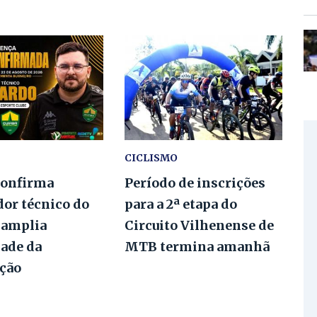
CICLISMO
confirma
Período de inscrições
dor técnico do
para a 2ª etapa do
 amplia
Circuito Vilhenense de
dade da
MTB termina amanhã
ção