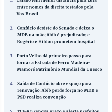
1.
Caiado tem menor distância para Lula
entre nomes da direita testados pela
Vox Brasil
2.
Confúcio desiste do Senado e deixa o
MDB na mão; Abib é prejudicado; e
Rogério e Hildon prometem hospital
3.
Porto Velho dá primeiro passo para
tornar a Estrada de Ferro Madeira-
Mamoré Patrimônio Mundial da Unesco
4.
Saída de Confúcio abre espaço para
renovação, Abib perde força no MDB e
PSD realiza convenção
5.
TCE-RO renova prazo e alerta prefeitos,