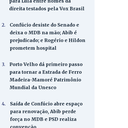
para Lula entre nomes da
direita testados pela Vox Brasil
2.
Confúcio desiste do Senado e
deixa o MDB na mão; Abib é
prejudicado; e Rogério e Hildon
prometem hospital
3.
Porto Velho dá primeiro passo
para tornar a Estrada de Ferro
Madeira-Mamoré Patrimônio
Mundial da Unesco
4.
Saída de Confúcio abre espaço
para renovação, Abib perde
força no MDB e PSD realiza
convenção