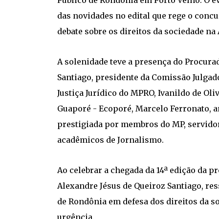
Público de Rondônia em Porto Velho. O e
das novidades no edital que rege o co
debate sobre os direitos da sociedade na
A solenidade teve a presença do Procurad
Santiago, presidente da Comissão Julgad
Justiça Jurídico do MPRO, Ivanildo de Oli
Guaporé - Ecoporé, Marcelo Ferronato, am
prestigiada por membros do MP, servidor
acadêmicos de Jornalismo.
Ao celebrar a chegada da 14ª edição da p
Alexandre Jésus de Queiroz Santiago, res
de Rondônia em defesa dos direitos da s
urgência.