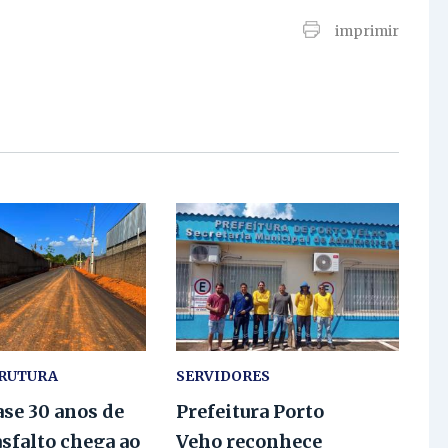
imprimir
TRUTURA
SERVIDORES
se 30 anos de
Prefeitura Porto
asfalto chega ao
Veho reconhece