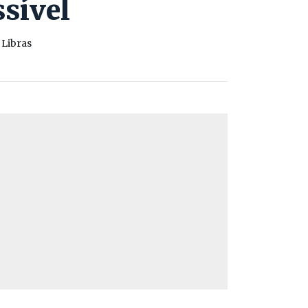
ssível
 Libras