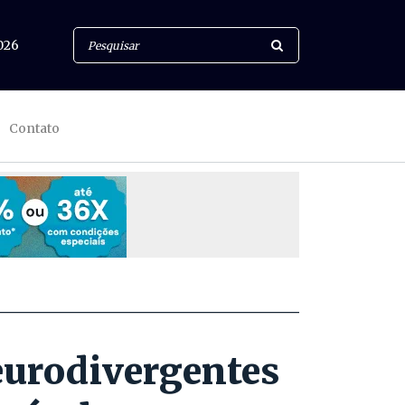
026
Contato
eurodivergentes