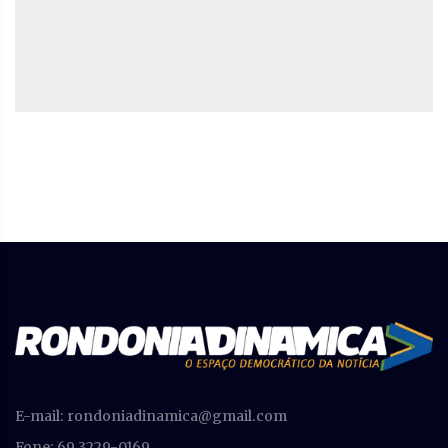
E-mail:
rondoniadinamica@gmail.com
Fone: 69 3229-0169