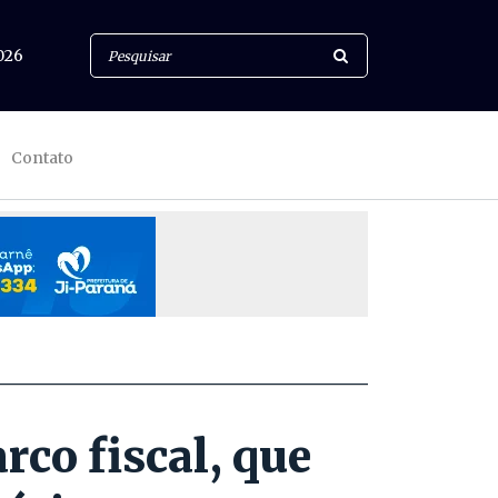
026
Contato
co fiscal, que