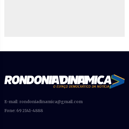
E-mail:
rondoniadinamica@gmail.com
Fone: 69 2141-4888