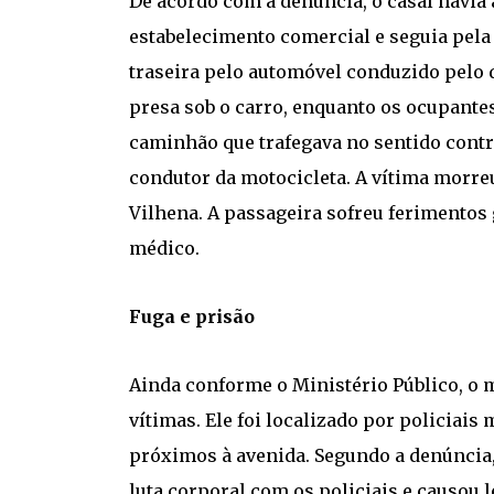
De acordo com a denúncia, o casal havia
estabelecimento comercial e seguia pel
traseira pelo automóvel conduzido pelo d
presa sob o carro, enquanto os ocupante
caminhão que trafegava no sentido contr
condutor da motocicleta. A vítima morre
Vilhena. A passageira sofreu ferimentos
médico.
Fuga e prisão
Ainda conforme o Ministério Público, o m
vítimas. Ele foi localizado por policiais
próximos à avenida. Segundo a denúncia,
luta corporal com os policiais e causou 