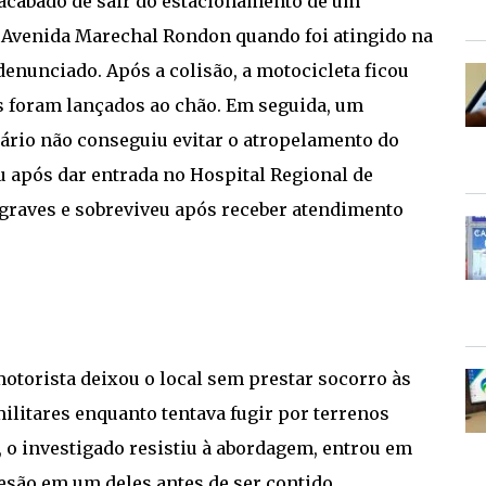
 acabado de sair do estacionamento de um
a Avenida Marechal Rondon quando foi atingido na
enunciado. Após a colisão, a motocicleta ficou
s foram lançados ao chão. Em seguida, um
ário não conseguiu evitar o atropelamento do
u após dar entrada no Hospital Regional de
 graves e sobreviveu após receber atendimento
otorista deixou o local sem prestar socorro às
 militares enquanto tentava fugir por terrenos
 o investigado resistiu à abordagem, entrou em
lesão em um deles antes de ser contido.