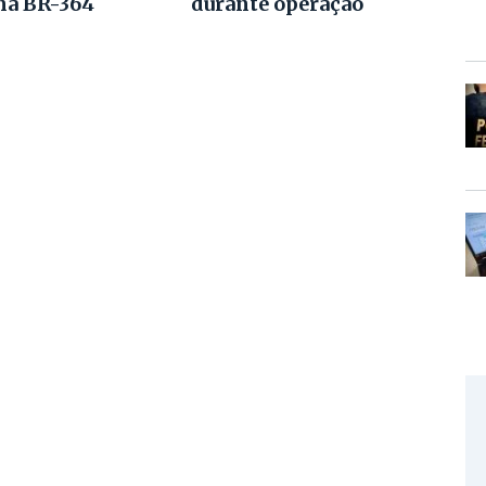
na BR-364
durante operação