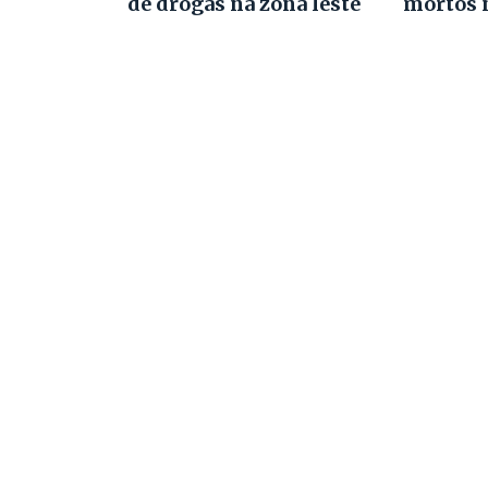
de drogas na zona leste
mortos 