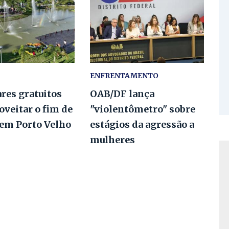
ENFRENTAMENTO
ares gratuitos
OAB/DF lança
oveitar o fim de
"violentômetro" sobre
em Porto Velho
estágios da agressão a
mulheres