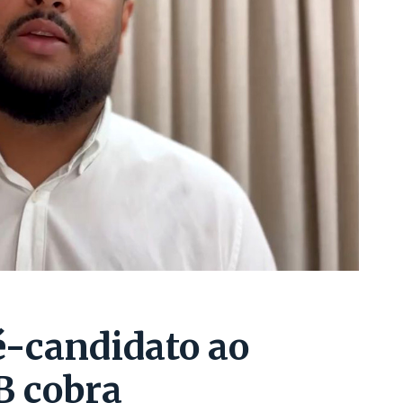
é-candidato ao
B cobra