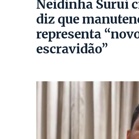
Neidinha Suruí c
diz que manutenç
representa “nov
escravidão”