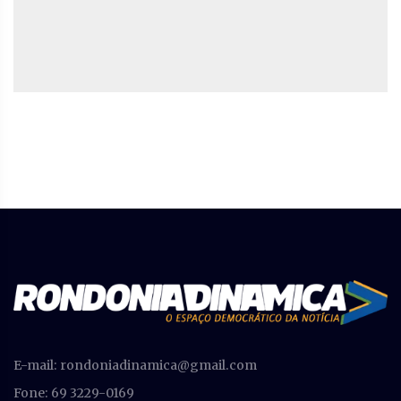
E-mail:
rondoniadinamica@gmail.com
Fone: 69 3229-0169