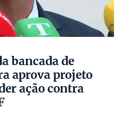
da bancada de
a aprova projeto
der ação contra
F