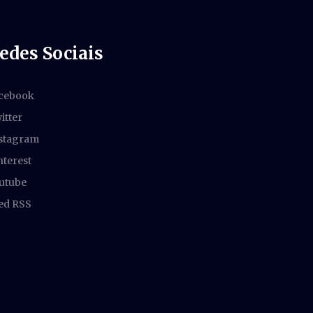
edes Sociais
cebook
itter
stagram
nterest
utube
ed RSS