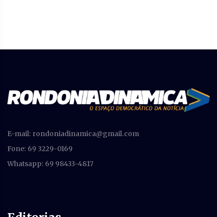
E-mail:
rondoniadinamica@gmail.com
Fone: 69 3229-0169
Whatsapp: 69 98433-4817