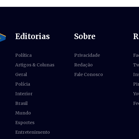
Editorias
Sobre
R
Política
Privacidade
Fa
Artigos & Colunas
Redação
Tw
Geral
Fale Conosco
In
Polícia
Pi
Interior
Yo
Brasil
Fe
Mundo
Esportes
Entretenimento