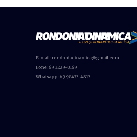
E-mail:
rondoniadinamica@gmail.com
Fone: 69 3229-0169
Whatsapp: 69 98433-4817