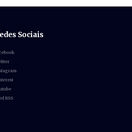
edes Sociais
cebook
itter
stagram
nterest
utube
ed RSS