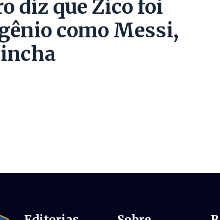
o diz que Zico foi
 gênio como Messi,
rincha
Editorias
Sobre
R