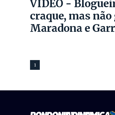
VÍDEO - Blogueir
craque, mas não
Maradona e Gar
1