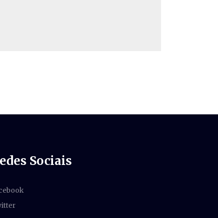
edes Sociais
cebook
itter