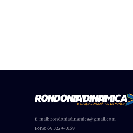
E-mail:
rondoniadinamica@gmail.com
Fone: 69 3229-0169