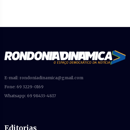
E-mail:
rondoniadinamica@gmail.com
Fone: 69 3229-0169
Whatsapp: 69 98433-4817
Editorias