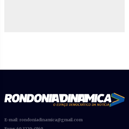
E-mail:
rondoniadinamica@gmail.com
Fone: 69 3229-0169