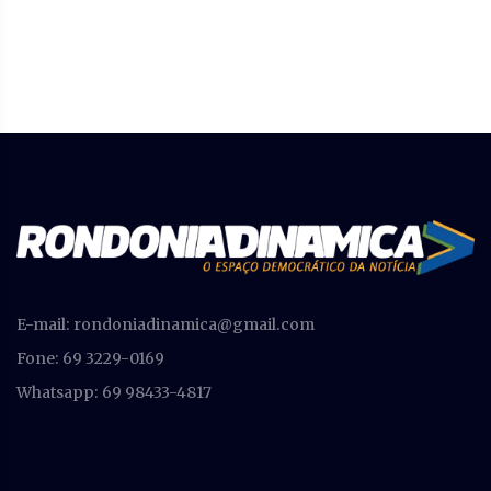
E-mail:
rondoniadinamica@gmail.com
Fone: 69 3229-0169
Whatsapp: 69 98433-4817