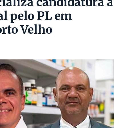
cializa candidatura a
al pelo PL em
rto Velho