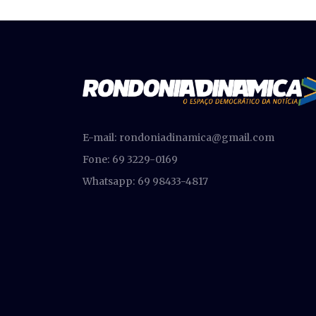
E-mail:
rondoniadinamica@gmail.com
Fone: 69 3229-0169
Whatsapp: 69 98433-4817