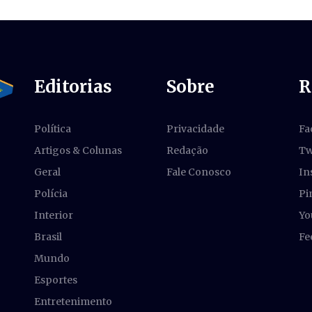
Editorias
Sobre
R
Política
Privacidade
Fa
Artigos & Colunas
Redação
Tw
Geral
Fale Conosco
In
Polícia
Pi
Interior
Yo
Brasil
Fe
Mundo
Esportes
Entretenimento