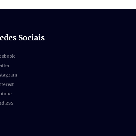
edes Sociais
cebook
itter
stagram
nterest
utube
ed RSS