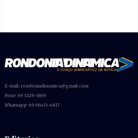
E-mail:
rondoniadinamica@gmail.com
Fone: 69 3229-0169
Whatsapp: 69 98433-4817