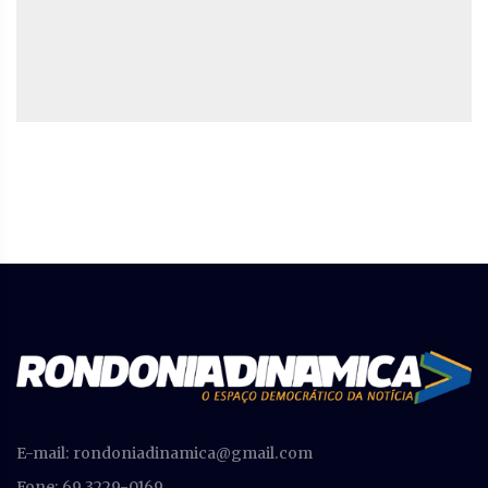
E-mail:
rondoniadinamica@gmail.com
Fone: 69 3229-0169