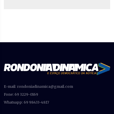
E-mail:
rondoniadinamica@gmail.com
Fone: 69 3229-0169
Whatsapp: 69 98433-4817