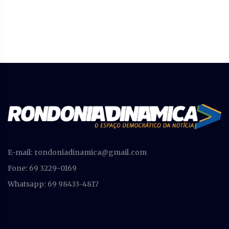
E-mail:
rondoniadinamica@gmail.com
Fone: 69 3229-0169
Whatsapp: 69 98433-4817