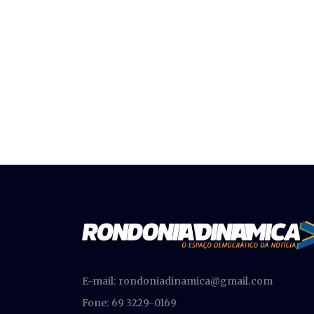
E-mail:
rondoniadinamica@gmail.com
Fone: 69 3229-0169