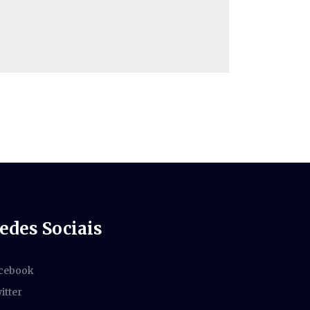
edes Sociais
cebook
itter