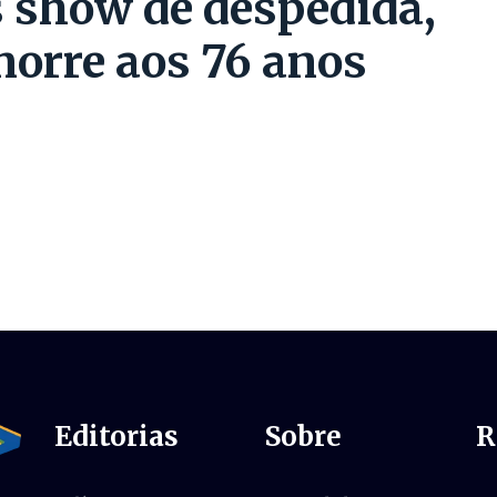
 show de despedida,
orre aos 76 anos
Editorias
Sobre
R