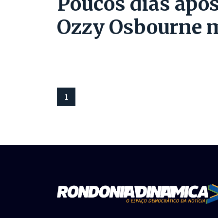
Poucos dias após
Ozzy Osbourne m
1