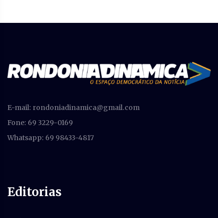
E-mail:
rondoniadinamica@gmail.com
Fone: 69 3229-0169
Whatsapp: 69 98433-4817
Editorias