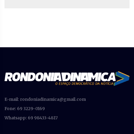
E-mail:
rondoniadinamica@gmail.com
Fone: 69 3229-0169
Whatsapp: 69 98433-4817