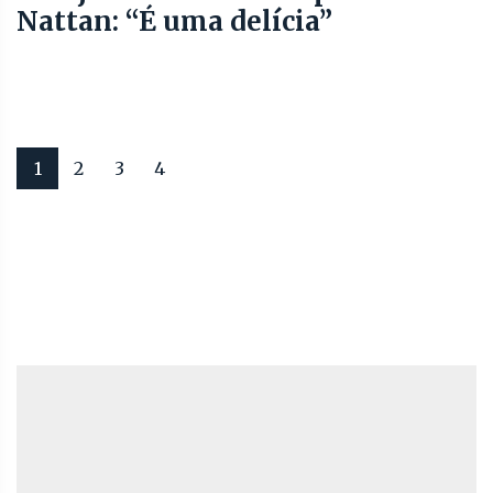
Nattan: “É uma delícia”
1
2
3
4