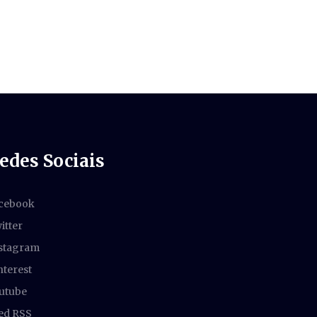
edes Sociais
cebook
itter
stagram
nterest
utube
ed RSS