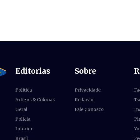
Editorias
Sobre
R
Política
Privacidade
Fa
Artigos & Colunas
Redação
Tw
Geral
Fale Conosco
In
Polícia
Pi
Interior
Yo
Brasil
Fe