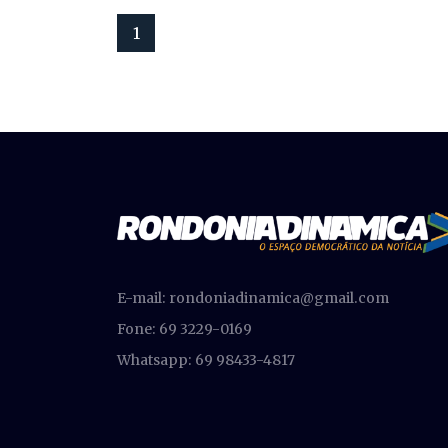
1
E-mail:
rondoniadinamica@gmail.com
Fone: 69 3229-0169
Whatsapp: 69 98433-4817