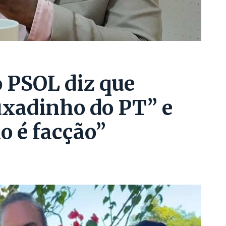
 PSOL diz que
uxadinho do PT” e
o é facção”