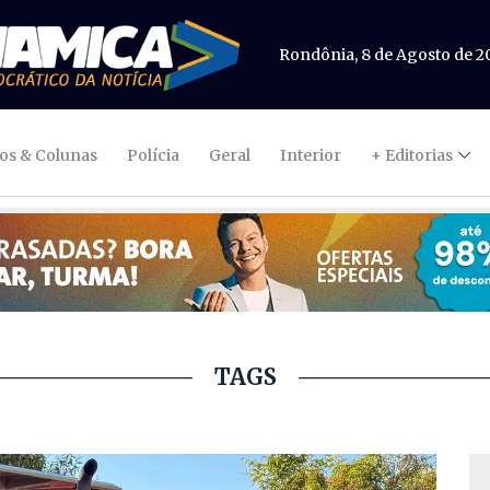
Rondônia, 8 de Agosto de 2
gos & Colunas
Polícia
Geral
Interior
+ Editorias
TAGS