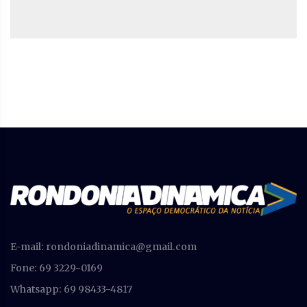
E-mail:
rondoniadinamica@gmail.com
Fone: 69 3229-0169
Whatsapp: 69 98433-4817