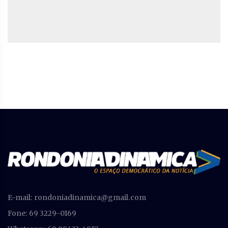
E-mail:
rondoniadinamica@gmail.com
Fone: 69 3229-0169