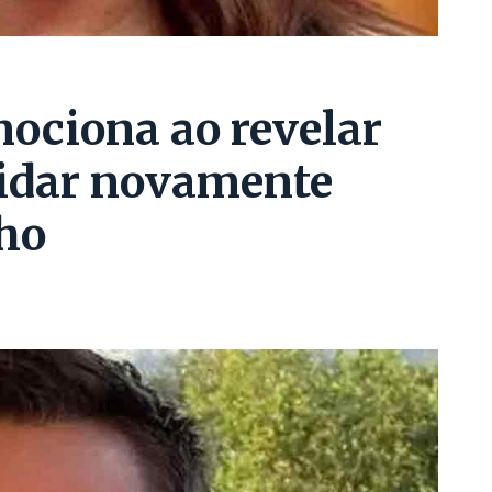
ociona ao revelar
vidar novamente
lho