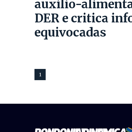
auxílio-alimenta
DER e critica in
equivocadas
1