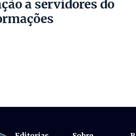
ção a servidores do
formações
Editorias
Sobre
R